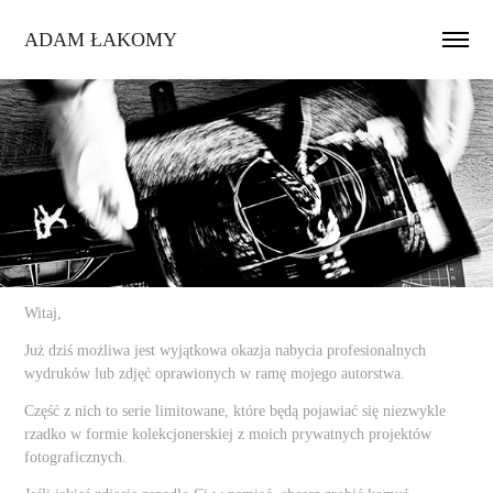
ADAM ŁAKOMY
Witaj,
Już dziś możliwa jest wyjątkowa okazja nabycia profesionalnych
wydruków lub zdjęć oprawionych w ramę mojego autorstwa.
Część z nich to serie limitowane, które będą pojawiać się niezwykle
rzadko w formie kolekcjonerskiej z moich prywatnych projektów
fotograficznych.