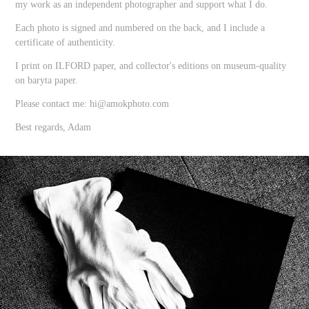
my work as an independent photographer and support what I do.
Each photo is signed and numbered on the back, and I include a
certificate of authenticity.
I print on ILFORD paper, and collector's editions on museum-quality
on baryta paper.
Please contact me: hi@amokphoto.com
Best regards, Adam