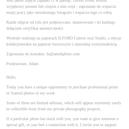
Jeśli jakieś zdjęcie zapadło Ci w pamięć, chcesz zrobić komuś
wyjątkowy prezent lub czujesz z nim więź - zapraszam do wsparcia
mojej pracy jako niezależnego fotografa i wsparcia tego co robię.
Każde zdjęcie od tyłu jest podpisywane, numerowane i do każdego
dołączam certyfikat autentyczności.
Wydruki realizuję na papierach
ILFORD Galerie oraz Studio
, a edycje
kolekcjonerskie na papierze barytowym z muzealną wytrzymałością.
Zapraszam do kontaktu: hi@amokphoto.com
Pozdrawiam, Adam
Hello,
Today you have a unique opportunity to purchase professional prints
or framed photos of my work.
Some of them are limited editions, which will appear extremely rarely
in collectible form from my private photography projects.
If a particular photo has stuck with you, you want to give someone a
special gift, or you feel a connection with it, I invite you to support