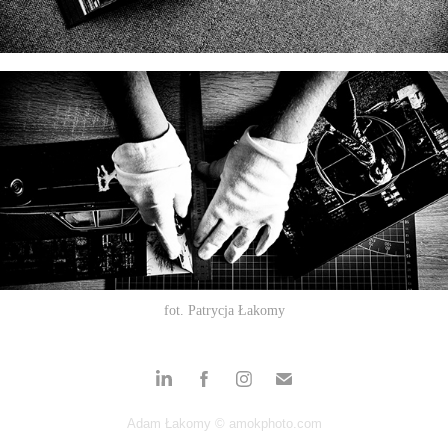
fot. Patrycja Łakomy
Adam Łakomy © amokphoto.com