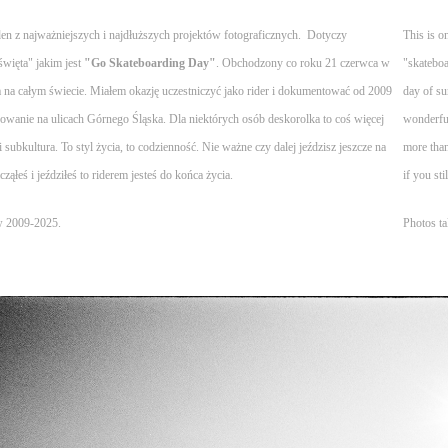
eden z najważniejszych i najdłuższych projektów fotograficznych. Dotyczy
This is o
więta" jakim jest
"Go Skateboarding Day"
. Obchodzony co roku 21 czerwca w
"skateboa
a na całym świecie. Miałem okazję uczestniczyć jako rider i dokumentować od 2009
day of su
rowanie na ulicach Górnego Śląska. Dla niektórych osób deskorolka to coś więcej
wonderful
i subkultura. To styl życia, to codzienność. Nie ważne czy dalej jeździsz jeszcze na
more than 
acząłeś i jeździłeś to riderem jesteś do końca życia.
if you sti
w 2009-2025.
Photos t