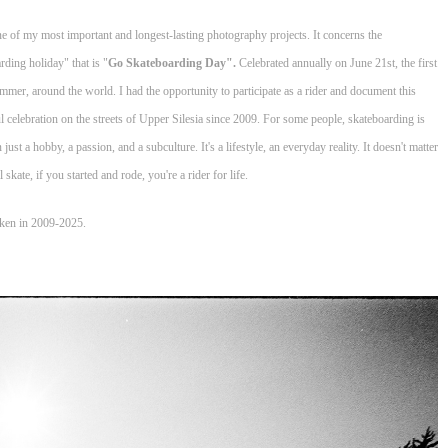
ne of my most important and longest-lasting photography projects. It concerns the
rding holiday" that is "
Go Skateboarding Day".
Celebrated annually on June 21st, the first
mmer, around the world. I had the opportunity to participate as a rider and document this
 celebration on the streets of Upper Silesia since 2009. For some people, skateboarding is
just a hobby, a passion, and a subculture. It's a lifestyle, an everyday reality. It doesn't matter
ll skate, if you started and rode, you're a rider for life.
aken in 2009-2025.