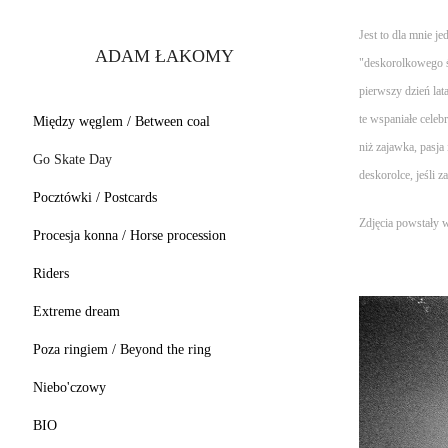
Jest to dla mnie j
ADAM ŁAKOMY
"deskorolkowego ś
pierwszy dzień lat
te wspaniałe celeb
Między węglem / Between coal
niż zajawka, pasja 
Go Skate Day
deskorolce, jeśli z
Pocztówki / Postcards
Zdjęcia powstały 
Procesja konna / Horse procession
Riders
Extreme dream
Poza ringiem / Beyond the ring
Niebo'czowy
BIO