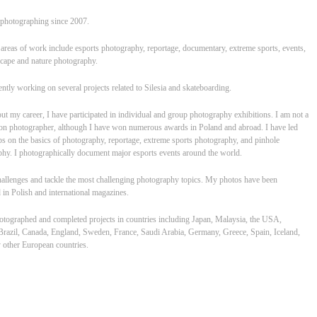
 photographing since 2007.
reas of work include esports photography, reportage, documentary, extreme sports, events,
cape and nature photography.
ently working on several projects related to Silesia and skateboarding.
t my career, I have participated in individual and group photography exhibitions. I am not a
on photographer, although I have won numerous awards in Poland and abroad. I have led
 on the basics of photography, reportage, extreme sports photography, and pinhole
hy. I photographically document major esports events around the world.
hallenges and tackle the most challenging photography topics. My photos have been
 in Polish and international magazines.
otographed and completed projects in countries including Japan, Malaysia, the USA,
razil, Canada, England, Sweden, France, Saudi Arabia, Germany, Greece, Spain, Iceland,
other European countries.