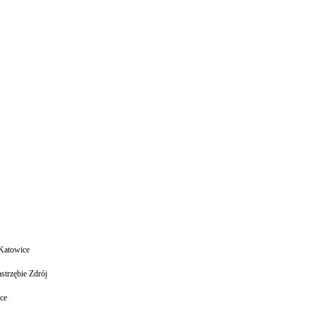
Katowice
astrzębie Zdrój
ce