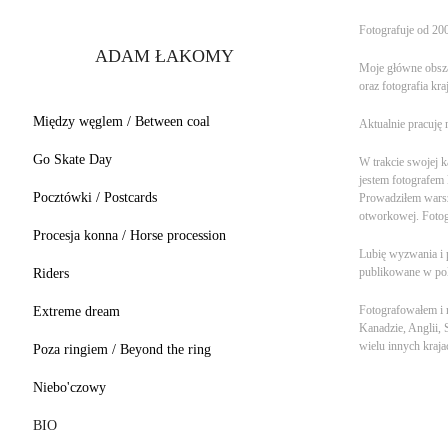
Fotografuje od 20
ADAM ŁAKOMY
Moje główne obszar
oraz fotografia kr
Między węglem / Between coal
Aktualnie pracuję
Go Skate Day
W trakcie swojej 
jestem fotografem
Pocztówki / Postcards
Prowadziłem warszt
otworkowej. Fotog
Procesja konna / Horse procession
Lubię wyzwania i p
publikowane w pol
Riders
Fotografowałem i 
Extreme dream
Kanadzie, Anglii, 
wielu innych kraja
Poza ringiem / Beyond the ring
Niebo'czowy
BIO