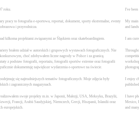
07 roku.
I've been
y pracy to fotografia e-sportowa, reportaż, dokument, sporty ekstremalne, eventy
My main a
ajobrazowa i przyrodnicza.
and lands
 nad kilkoma projektami związanymi ze Śląskiem oraz skateboardingiem.
I am curr
kariery brałem udział w autorskich i grupowych wystawach fotograficznych. Nie
Throughou
 konkursowym, choć zdobywałem liczne nagrody w Polsce i za granicą.
competiti
aty z podstaw fotografii, reportażu, fotografii sportów extreme oraz fotografii
workshops
raficznie dokumentuję największe wydarzenia e-sportowe na świecie.
photograp
odejmuję się najtrudniejszych tematów fotograficznych. Moje zdjęcia były
I enjoy c
skich i zagranicznych magazynach.
published
realizowałem swoje projekty m.in. w Japonii, Malezji, USA, Meksyku, Brazylii,
I have ph
Szwecji, Francji, Arabii Saudyjskiej, Niemczech, Grecji, Hiszpanii, Islandii oraz
Mexico, B
ch europejskich.
and many 