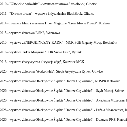
2010 - "Gliwickie podwórka" - wystawa zbiorowa Aczkolwiek, Gliwice
2011 - "Extreme dream" - wystawa indywidualna BlackBook, Gliwice
2014 - Premiera filmu i wystawa Triker Magazine "Crew Movie Project", Kraków
2015 - wystawa zbiorowa F/SK8, Warszawa
2015 - wystawa „ENERGETYCZNY KADR” - MCK PGE Giganty Mocy, Bełchatów
2016 - wystawa Triker Magazine "FOR Snow Fest", Rybnik
2018 - wystawa charytatywna i licytacja zdjęć, Katowice MCK
2025 - wystawa zbiorowa "Aczkolwiek", Stacja Artystyczna Rynek, Gliwice
2025 - wystawa zbiorowa Obiektywnie Śląskie "Dobrze Cię widzieć", NOSPR Katowice
2026 - wystawa zbiorowa Obiektywnie Śląskie "Dobrze Cię widzieć" - Szyb Maciej, Zabrze
2026 - wystawa zbiorowa Obiektywnie Śląskie "Dobrze Cię widzieć" - Akademia Muzyczna, 
2026 - wystawa zbiorowa Obiektywnie Śląskie "Dobrze Cię widzieć" - Ł
aźnia Moszczenica
, J
2026 - wystawa zbiorowa Obiektywnie Śląskie "Dobrze Cię widzieć" - Dworzec PKP, Katowi