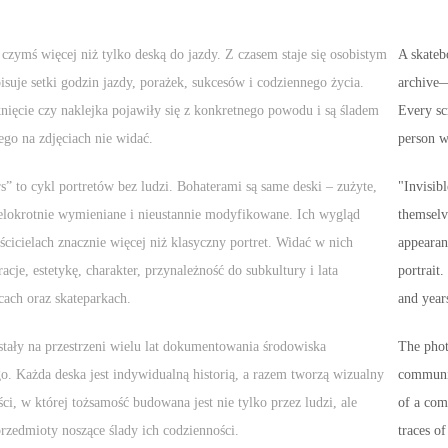
 czymś więcej niż tylko deską do jazdy. Z czasem staje się osobistym
A skateb
suje setki godzin jazdy, porażek, sukcesów i codziennego życia.
archive—
nięcie czy naklejka pojawiły się z konkretnego powodu i są śladem
Every scr
ego na zdjęciach nie widać.
person wh
rs” to cykl portretów bez ludzi. Bohaterami są same deski – zużyte,
"Invisibl
elokrotnie wymieniane i nieustannie modyfikowane. Ich wygląd
themselv
cicielach znacznie więcej niż klasyczny portret. Widać w nich
appearan
acje, estetykę, charakter, przynależność do subkultury i lata
portrait.
cach oraz skateparkach.
and years
stały na przestrzeni wielu lat dokumentowania środowiska
The phot
o. Każda deska jest indywidualną historią, a razem tworzą wizualny
communit
ści, w której tożsamość budowana jest nie tylko przez ludzi, ale
of a com
rzedmioty noszące ślady ich codzienności.
traces of