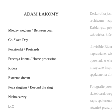
ADAM ŁAKOMY
Deskorolka jest
archiwum – zapi
Każda rysa, pęk
Między węglem / Between coal
człowieka, któr
Go Skate Day
„Invisible Ride
Pocztówki / Postcards
naprawiane, wi
Procesja konna / Horse procession
opowiada o właś
muzyczne inspir
Riders
spędzone na uli
Extreme dream
Fotografie pow
Poza ringiem / Beyond the ring
skateboardoweg
Niebo'czowy
zapis społeczno
BIO
również przez p